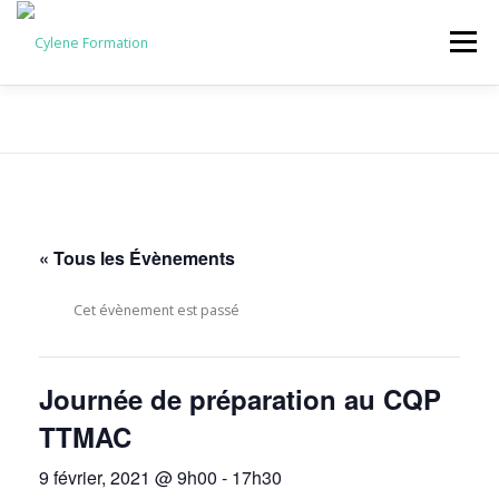
Aller
au
Menu
contenu
NOS FORMATIONS
ÉVÈNEMENTS
« Tous les Évènements
Cet évènement est passé
Journée de préparation au CQP
TTMAC
9 février, 2021 @ 9h00
-
17h30